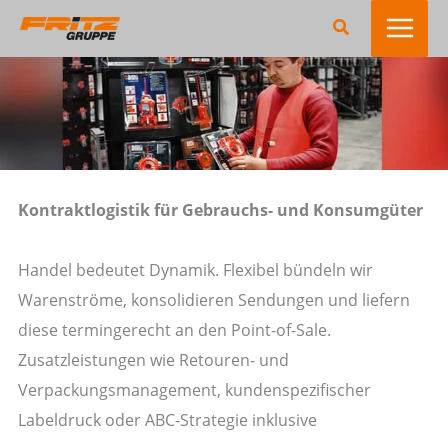
Zum
Suchen
Inhalt
springen
Kontraktlogistik für Gebrauchs- und Konsumgüter
Handel bedeutet Dynamik. Flexibel bündeln wir
Warenströme, konsolidieren Sendungen und liefern
diese termingerecht an den Point-of-Sale.
Zusatzleistungen wie Retouren- und
Verpackungsmanagement, kundenspezifischer
Labeldruck oder ABC-Strategie inklusive