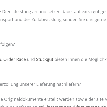
 Dienstleistung an und setzen dabei auf extra gut ge
ransport und der Zollabwicklung senden Sie uns gerne
folgen?
o
,
Order Race
und
Stückgut
bieten Ihnen die Möglichke
rzollung unserer Lieferung nachliefern?
riginaldokumente erstellt werden sowie der alte Vo
ach eine Anfrage an
zoll.international@fritz-gruppe.de