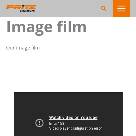
Skip
Search
to
Image film
content
Our image film